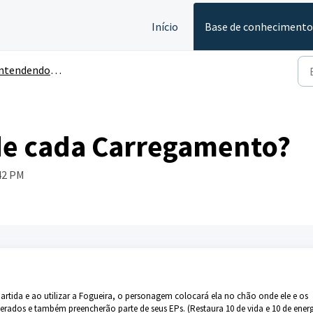
Início
Base de conhecimento
dendo Recursos Durante as Partidas
de cada Carregamento?
:42 PM
partida e ao utilizar a Fogueira, o personagem colocará ela no chão onde ele e os
erados e também preencherão parte de seus EPs. (Restaura 10 de vida e 10 de ener