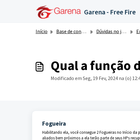
Ir para o conteúdo principal
Garena - Free Fire
Início
Base de conhecimento
Dúvidas no jogo (Itens, Skins, Personagens, etc)
Enten
Qual a função 
Modificado em Seg, 19 Fev, 2024 na (o) 12
Fogueira
Habilitando ela, você consegue 2 Fogueiras no Início da 
aliados bem próximos a ela terão parte de seus HPs recup